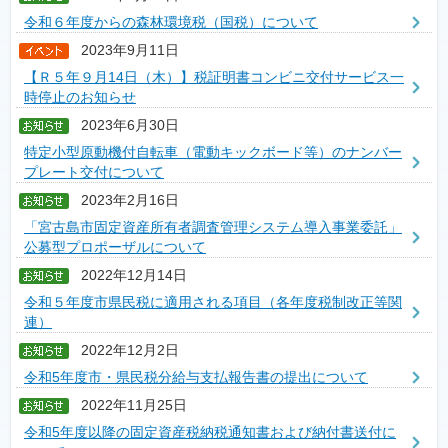
令和６年度からの森林環境税（国税）について
2023年9月11日
【Ｒ５年９月14日（木）】税証明書コンビニ交付サービス一
時停止のお知らせ
2023年6月30日
特定小型原動機付自転車（電動キックボード等）のナンバー
プレート交付について
2023年2月16日
「宮古島市固定資産所有者調査管理システム導入事業委託」
公募型プロポーザルについて
2022年12月14日
令和５年度市県民税に適用される項目（各年度税制改正等関
連）
2022年12月2日
令和5年度市・県民税分給与支払報告書の提出について
2022年11月25日
令和5年度以降の固定資産税納税通知書および納付書送付に