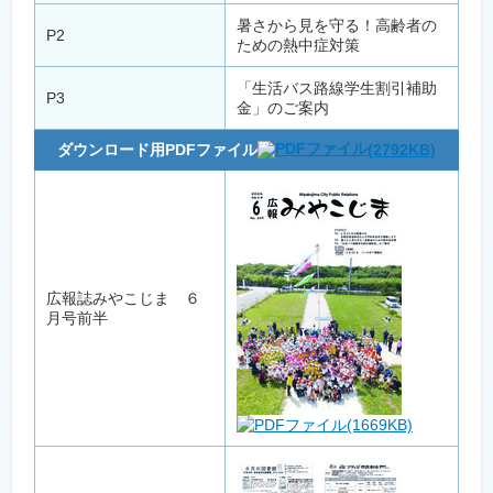
暑さから見を守る！高齢者の
P2
ための熱中症対策
「生活バス路線学生割引補助
P3
金」のご案内
ダウンロード用PDFファイル
(2792KB)
広報誌みやこじま ６
月号前半
(1669KB)