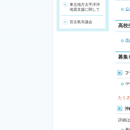
東北地方太平洋沖
公
地震支援に関して
宮古島市議会
高校
市
募集
フ
フ
たく
沖
詳細
募