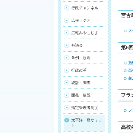
行政チャンネル
宮古
広報ラジオ
太
広報みやこじま
審議会
第6
条例・規則
第
行政改革
高
参
統計・調査
フラ
開発・建設
指定管理者制度
フ
太平洋・島サミッ
ト
高校