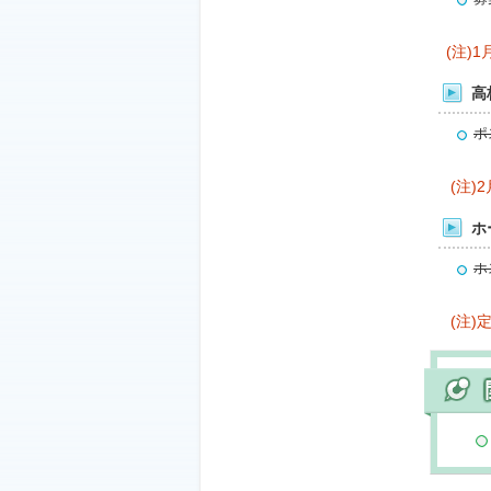
(注)
高
ポ
(注
ホ
ホ
(注