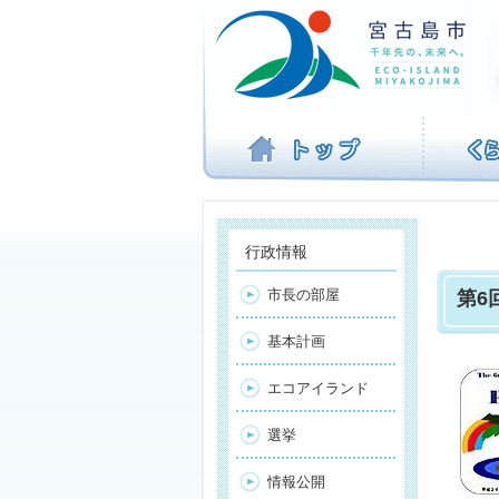
ナ
ビ
ゲ
ー
シ
ョ
ン
を
飛
ば
す
行政情報
市長の部屋
第6
基本計画
エコアイランド
選挙
情報公開