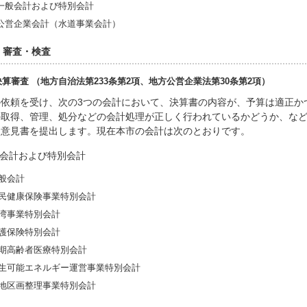
一般会計および特別会計
公営企業会計（水道事業会計）
 審査・検査
) 決算審査 （地方自治法第233条第2項、地方公営企業法第30条第2項）
の依頼を受け、次の3つの会計において、決算書の内容が、予算は適正か
の取得、管理、処分などの会計処理が正しく行われているかどうか、な
に意見書を提出します。現在本市の会計は次のとおりです。
般会計および特別会計
般会計
民健康保険事業特別会計
湾事業特別会計
護保険特別会計
期高齢者医療特別会計
生可能エネルギー運営事業特別会計
地区画整理事業特別会計