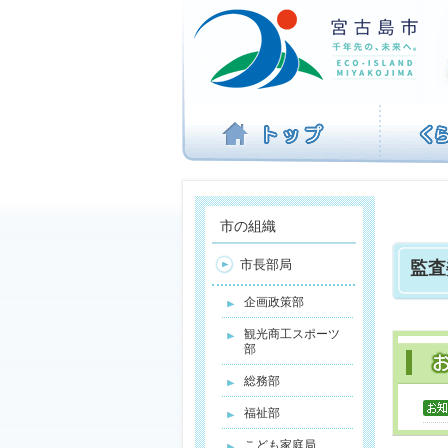
ナ
ビ
ゲ
ー
シ
ョ
ン
を
飛
ば
す
市の組織
市長部局
監査
企画政策部
観光商工スポーツ
部
総務部
福祉部
こども家庭局