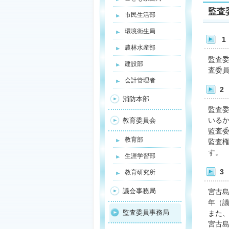
監査
市民生活部
環境衛生局
1
農林水産部
監査
建設部
査委員
会計管理者
2
消防本部
監査
いるか
教育委員会
監査
教育部
監査
す。 
生涯学習部
3
教育研究所
議会事務局
宮古島
年（議
監査委員事務局
また、
宮古