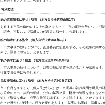
等に報告するとともに、公表します。
 特別監査
) 住民の直接請求に基づく監査 （地方自治法第75条第1項）
を有する市民の50分の1以上の署名をもって、市の事務全般について
は、議会、市長および請求人の代表者に報告し、公表します。
) 議会の請求による監査 （地方自治法第98条第2項）
は、市の事務の執行について、監査委員に監査を求め、その結果に関す
結果は、議会に報告し、公表します。
) 市長の要求に基づく監査 （地方自治法第199条第6項）
は、市の事務の執行について、監査委員に監査を求めることが出来ます
る行政委員会等に報告します。
) 住民監査請求に基づく監査 （地方自治法第242条第1項）
島市に住所を有する方（個人又は法人）は、市長等の執行機関や職員の
当な公金の支出、契約の締結、公金の賦課徴収、財産の管理を怠るなど
に対して監査を求め、必要な措置を講ずることを請求することができま
終わった日から1年以内に行う必要があります。監査の結果は、請求人の