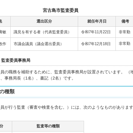
宮古島市監査委員
名
選出区分
就任年月日
備考
廣敏
識見を有する者（代表監査委員）
令和7年11月22日
非常勤
非常勤
政作
市議会議員（議会選出委員）
令和7年12月18日
 監査委員事務局
員の職務を補助するために、監査委員事務局が設置されています。 （地
、事務局長（1名）、書記（2名）です。
の種類
委員が行う監査（審査や検査を含む。）には、次のようなものがありま
分
監査等の種類