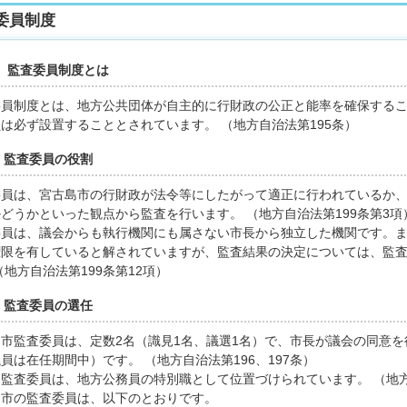
委員制度
 監査委員制度とは
委員制度とは、地方公共団体が自主的に行財政の公正と能率を確保する
は必ず設置することとされています。 （地方自治法第195条）
 監査委員の役割
委員は、宮古島市の行財政が法令等にしたがって適正に行われているか
どうかといった観点から監査を行います。 （地方自治法第199条第3項
委員は、議会からも執行機関にも属さない市長から独立した機関です。
権限を有していると解されていますが、監査結果の決定については、監
（地方自治法第199条第12項）
 監査委員の選任
市監査委員は、定数2名（識見1名、議選1名）で、市長が議会の同意を
員は在任期間中）です。 （地方自治法第196、197条）
監査委員は、地方公務員の特別職として位置づけられています。 （地
島市の監査委員は、以下のとおりです。