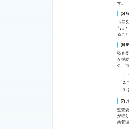
す。
(5
市長
与え
るこ
(6
監査
が援
会、
(7
監査
が取
業管