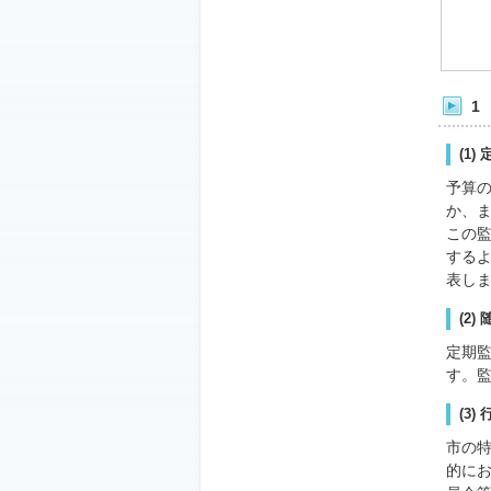
1
(1
予算
か、
この監
する
表し
(2
定期
す。
(3
市の
的に