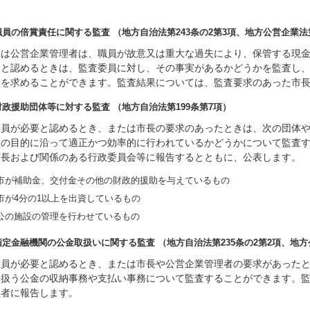
) 職員の倍賞責任に関する監査 （地方自治法第243条の2第3項、地方公営企業法
又は公営企業管理者は、職員が故意又は重大な過失により、保管する現
たと認めるときは、監査委員に対し、その事実があるかどうかを監査し
とを求めることができます。監査結果については、監査要求のあった市
) 財政援助団体等に対する監査 （地方自治法第199条第7項）
委員が必要と認めるとき、または市長の要求のあったときは、次の団体
助の目的に沿って適正かつ効率的に行われているかどうかについて監査
市長および関係のある行政委員会等に報告するとともに、公表します。
市が補助金、交付金その他の財政的援助を与えているもの
市が4分の1以上を出資しているもの
公の施設の管理を行わせているもの
) 指定金融機関の公金取扱いに関する監査 （地方自治法第235条の2第2項、地方
委員が必要と認めるとき、または市長や公営企業管理者の要求があった
り扱う公金の収納事務や支払い事務について監査することができます。
理者に報告します。