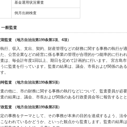
基金運用状況審査
例月出納検査
 一般監査
) 定期監査 （地方自治法第199条第1項、4項）
の執行、収入、支出、契約、財産管理などの財務に関する事務の執行が
また、公営企業などの経営に係る事業の管理が合理的かつ能率的に行わ
査は、毎会計年度1回以上、期日を定めて計画的に行います。 宮古島市
ように監査を行っています。監査の結果は、議会、市長および関係のあ
ます。
) 随時監査 （地方自治法第199条第5項）
監査の他に、市の財務に関する事務の執行などについて、監査委員が必
監査の結果は、議会、市長および関係のある行政委員会等に報告すると
) 行政監査 （地方自治法第199条第2項）
特定の事務をテーマとして、その事務が本来の目的を達成するよう、法
おこなわれているかどうか、といった観点から監査します。監査の結果