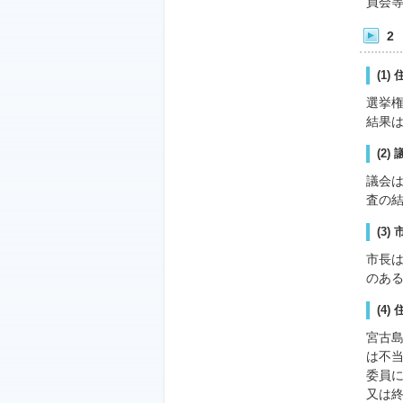
員会
2
(1
選挙権
結果
(2
議会
査の
(3
市長
のあ
(4
宮古
は不
委員
又は