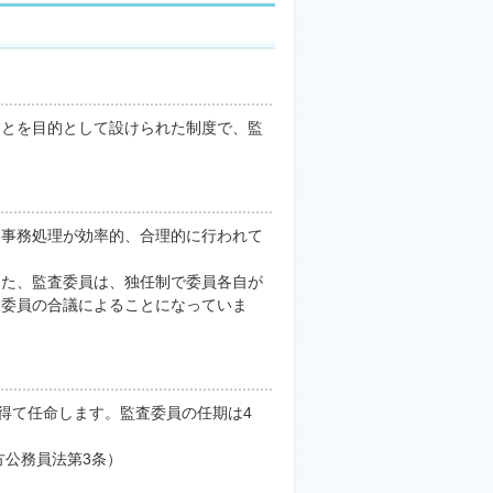
ことを目的として設けられた制度で、監
、事務処理が効率的、合理的に行われて
）
また、監査委員は、独任制で委員各自が
査委員の合議によることになっていま
得て任命します。監査委員の任期は4
方公務員法第3条）