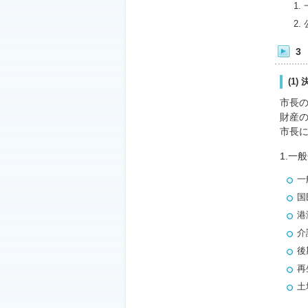
3
(1
市長
財産
市長
1.一
一
国
港
介
後
再
土