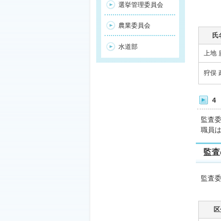
選挙管理委員会
農業委員会
氏
水道部
上地 
狩俣 
4
監査委
職員は
監査
監査
区