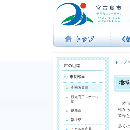
ナ
ビ
ゲ
ー
シ
ョ
ン
を
飛
ば
トップ
す
市の組織
市長部局
地域
企画政策部
観光商工スポーツ
部
本市
様か
総務部
皆様
福祉部
多く
こども家庭局