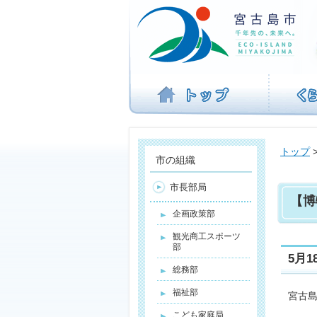
ナ
ビ
ゲ
ー
シ
ョ
ン
を
飛
ば
トップ
す
市の組織
市長部局
【博
企画政策部
観光商工スポーツ
部
5月
総務部
福祉部
宮古
こども家庭局