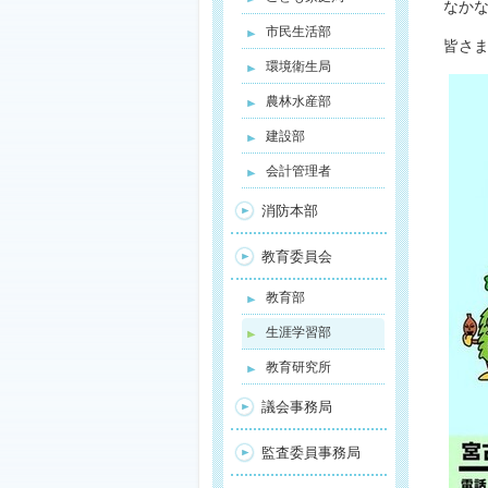
なか
市民生活部
皆さ
環境衛生局
農林水産部
建設部
会計管理者
消防本部
教育委員会
教育部
生涯学習部
教育研究所
議会事務局
監査委員事務局