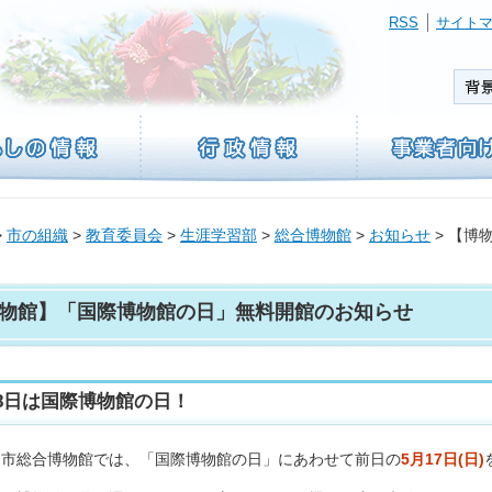
RSS
サイト
>
市の組織
>
教育委員会
>
生涯学習部
>
総合博物館
>
お知らせ
> 【博
物館】「国際博物館の日」無料開館のお知らせ
18日は国際博物館の日！
島市総合博物館では、「国際博物館の日」にあわせて前日の
5月17日(日)