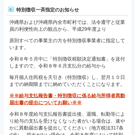
特別徴収一斉指定のお知らせ
沖縄県および沖縄県内全市町村では、法令遵守と従業
員の利便性向上の観点から、平成29年度より
原則すべての事業主の方を特別徴収事業者に指定して
います。
令和８年５月中に「特別徴収税額決定通知書」を送付
しますので、令和８年６月支払分の給与から
毎月個人住民税を天引き（特別徴収）し、翌月１０日
までの納期限までに納めていただくことになります。
※※給与支払報告書・特別徴収に係る給与所得者異動
届出書の提出についてお願い※※
令和８年度給与支払報告書提出後、退職、転勤等によ
り給与の支払を受けなくなった者がいる場合は、速や
かに異動届出書を提出してください（地方税法317条
の6）。提出がない場合は、令和８年度において特別