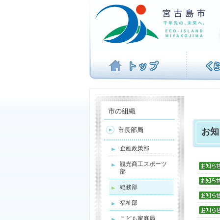
ナ
ビ
ゲ
ー
シ
ョ
ン
を
飛
ば
す
市の組織
市長部局
お知
企画政策部
観光商工スポーツ
部
総務部
福祉部
こども家庭局