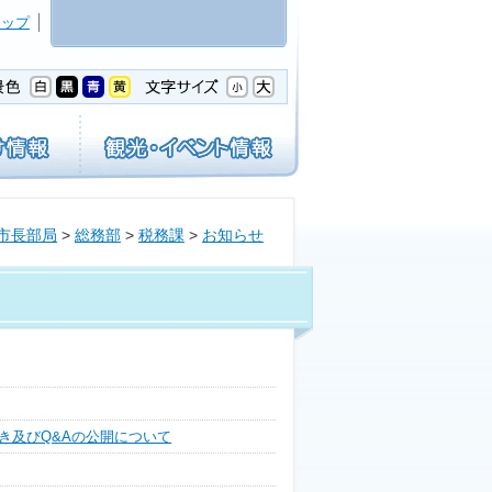
マップ
市長部局
>
総務部
>
税務課
>
お知らせ
き及びQ&Aの公開について