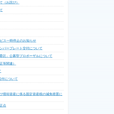
て（お詫び）
て
ービス一時停止のお知らせ
ンバープレート交付について
委託」公募型プロポーザルについて
正等関連）
て
送付について
び償却資産に係る固定資産税の減免措置に
正点