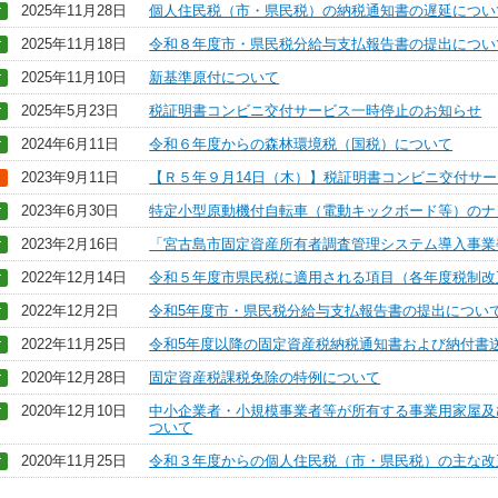
2025年11月28日
個人住民税（市・県民税）の納税通知書の遅延につい
2025年11月18日
令和８年度市・県民税分給与支払報告書の提出につい
2025年11月10日
新基準原付について
2025年5月23日
税証明書コンビニ交付サービス一時停止のお知らせ
2024年6月11日
令和６年度からの森林環境税（国税）について
2023年9月11日
【Ｒ５年９月14日（木）】税証明書コンビニ交付サ
2023年6月30日
特定小型原動機付自転車（電動キックボード等）のナ
2023年2月16日
「宮古島市固定資産所有者調査管理システム導入事業
2022年12月14日
令和５年度市県民税に適用される項目（各年度税制改
2022年12月2日
令和5年度市・県民税分給与支払報告書の提出につい
2022年11月25日
令和5年度以降の固定資産税納税通知書および納付書
2020年12月28日
固定資産税課税免除の特例について
2020年12月10日
中小企業者・小規模事業者等が所有する事業用家屋及
ついて
2020年11月25日
令和３年度からの個人住民税（市・県民税）の主な改