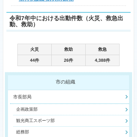
令和7年中における出動件数（火災、救急出
動、救助）
火災
救助
救急
44件
26件
4,388件
市の組織
市長部局
企画政策部
観光商工スポーツ部
総務部