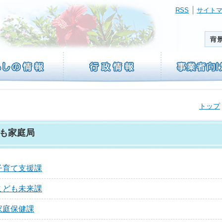
RSS
サイト
トップ
も家庭局
子育て支援課
こども未来課
家庭保健課