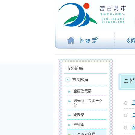
ナ
ビ
ゲ
ー
シ
ョ
ン
を
飛
ば
す
市の組織
市長部局
こど
企画政策部
観光商工スポーツ
部
総務部
福祉部
こども家庭局