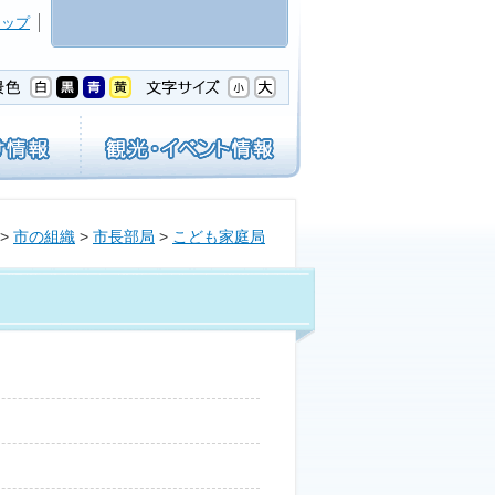
マップ
>
市の組織
>
市長部局
>
こども家庭局