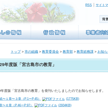
RSS
サイト
トップ
>
市の組織
>
教育委員会
>
教育部
>
教育総務課
>
お知ら
29年度版「宮古島市の教育」
9年度版「宮古島市の教育」を発刊いたしましたのでお知らせします。
紙〜１章〜３章（P.1ーP.45）
(1775KB)
章〜６章（P.46ーP.97）
(2934KB)