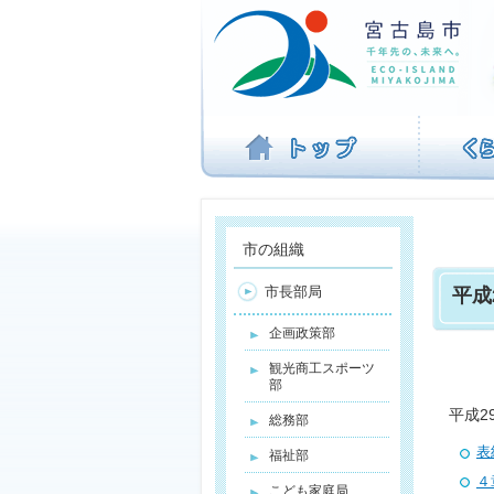
ナ
ビ
ゲ
ー
シ
ョ
ン
を
飛
ば
す
市の組織
市長部局
平成
企画政策部
観光商工スポーツ
部
平成2
総務部
表
福祉部
４
こども家庭局