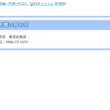
料編（P.98ーP.117）
(878KB)
育部 教育総務課
：0980-73-1970