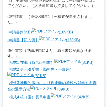
(1) 申請者は学校教育課の窓口にて申請書を提出し
てください。（入学通知書も持参してください。）
◎申請書 （※令和8年1月〜様式が変更されまし
た。）
申請書(93KB)
(109KB)
申請書【記入例】
(138KB)
添付書類（申請理由により、添付書類が異なりま
す。）
様式1 在職（就労証明書）
(81KB)
様式2 身元引受書（勤務先・一般用）
(51KB)
様式3 地理的事由により近距離の学校へ就学する場
合の通学方法
(39KB)
様式4 校（園）長具申書
(42KB)