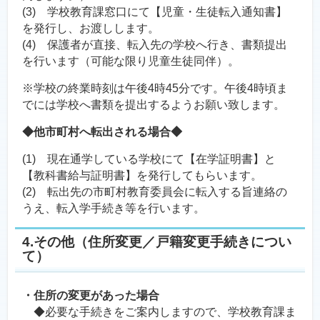
(3) 学校教育課窓口にて【児童・生徒転入通知書】
を発行し、お渡しします。
(4) 保護者が直接、転入先の学校へ行き、書類提出
を行います（可能な限り児童生徒同伴）。
※学校の終業時刻は午後4時45分です。午後4時頃ま
でには学校へ書類を提出するようお願い致します。
◆他市町村へ転出される場合◆
(1) 現在通学している学校にて【在学証明書】と
【教科書給与証明書】を発行してもらいます。
(2) 転出先の市町村教育委員会に転入する旨連絡の
うえ、転入学手続き等を行います。
4.その他（住所変更／戸籍変更手続きについ
て）
・住所の変更があった場合
◆必要な手続きをご案内しますので、学校教育課ま