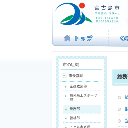
ナ
ビ
ゲ
ー
シ
ョ
ン
を
飛
ば
す
市の組織
市長部局
総務
企画政策部
観光商工スポーツ
部
総務部
福祉部
こども家庭局