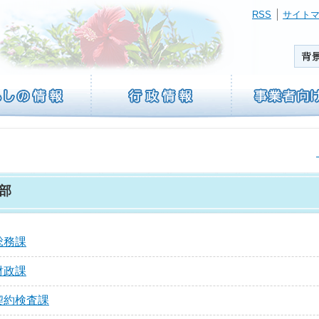
RSS
サイト
部
総務課
財政課
契約検査課