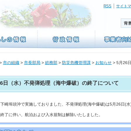
RSS
サイト
>
市の組織
>
市長部局
>
総務部
>
防災危機管理課
>
お知らせ
> 5月2
26日（水）不発弾処理（海中爆破）の終了について
下崎埠頭沖で実施しておりました、不発弾処理(海中爆破)は5月26日(水
の終了に伴い、航泊および入水規制は解除いたしました。