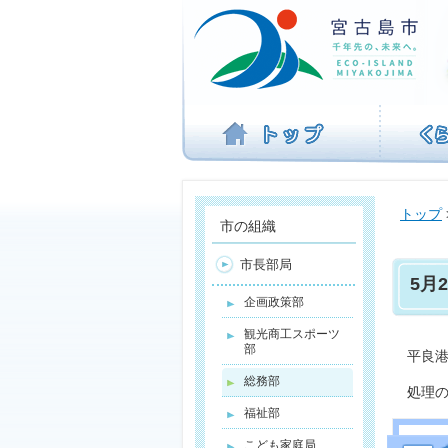
ナ
ビ
ゲ
ー
シ
ョ
ン
を
飛
ば
トップ
す
市の組織
市長部局
5月
企画政策部
観光商工スポーツ
部
平良港
総務部
処理
福祉部
こども家庭局