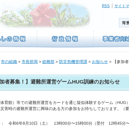
RSS
サイト
>
市の組織
>
市長部局
>
総務部
>
防災危機管理課
>
お知らせ
> 【参加
加者募集！】避難所運営ゲームHUG訓練のお知らせ
（体育館）等での避難所運営をカードを通じ疑似体験するゲーム（HUG
模災害時の避難所運営に興味のある方の参加をお待ちしております。（
： 令和6年8月10日（土） 13時00分〜15時00分（受付 12時45分