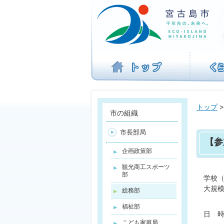
ナ
ビ
ゲ
ー
シ
ョ
ン
を
飛
ば
トップ
す
市の組織
市長部局
【参
企画政策部
観光商工スポーツ
部
学校
大規
総務部
福祉部
日 時
こども家庭局