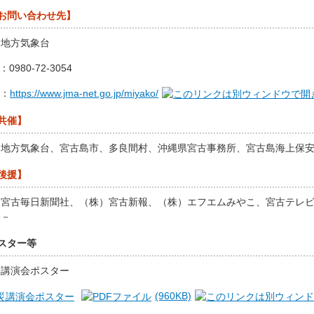
お問い合わせ先】
島地方気象台
0980-72-3054
P：
https://www.jma-net.go.jp/miyako/
共催】
島地方気象台、宮古島市、多良間村、沖縄県宮古事務所、宮古島海上保
後援】
）宮古毎日新聞社、（株）宮古新報、（株）エフエムみやこ、宮古テレ
会－
スター等
災講演会ポスター
(960KB)