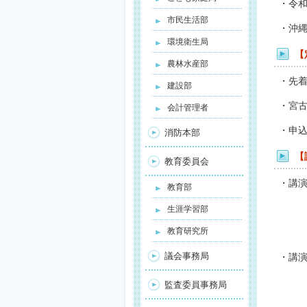
・令和
市民生活部
・沖縄
環境衛生局
【
農林水産部
・先着
建設部
・宮
会計管理者
・申込
消防本部
【
教育委員会
・講
教育部
生涯学習部
教育研究所
議会事務局
・講
監査委員事務局