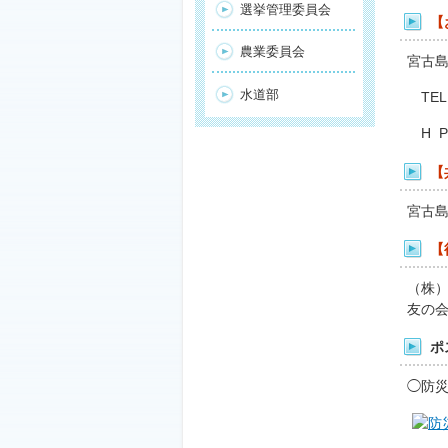
選挙管理委員会
【
農業委員会
宮古
水道部
TEL：
H 
【
宮古
【
（株
友の
ポ
◯防