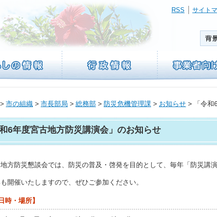
RSS
サイト
>
市の組織
>
市長部局
>
総務部
>
防災危機管理課
>
お知らせ
> 「令
和6年度宮古地方防災講演会」のお知らせ
地方防災懇談会では、防災の普及・啓発を目的として、毎年「防災講演
も開催いたしますので、ぜひご参加ください。
日時・場所】