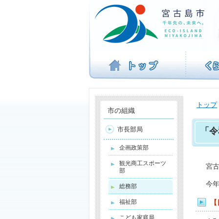
ナ
ビ
ゲ
ー
シ
ョ
ン
を
飛
ば
トップ
す
市の組織
市長部局
「令
企画政策部
観光商工スポーツ
宮古
部
今年
総務部
福祉部
【
こども家庭局