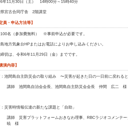
6年11月30日（土） 14時00分～15時40分
県宮古合同庁舎 2階講堂
定員・申込方法等】
100名（参加費無料） ※事前申込が必要です。
古島地方気象台HPまたはお電話によりお申し込みください。
締切は、令和6年11月29日（金）までです。
講演内容】
演：池間島自主防災会の取り組み 〜災害が起きた日の一日前に戻れ
講師 池間島自治会会長、池間島自主防災会会長 仲間 広二 様
演：災害時情報伝達の新たな課題と「自助」
講師 災害プラットフォームおきなわ理事、RBCラジオコメンテ
暁 様