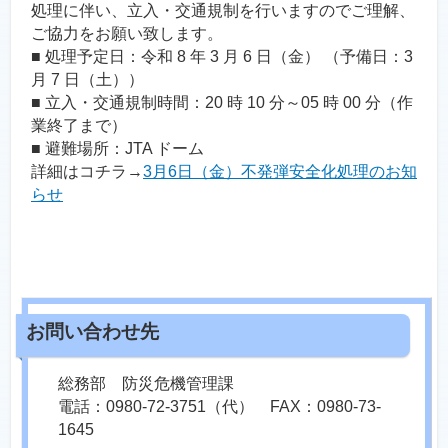
処理に伴い、立入・交通規制を行いますのでご理解、
ご協力をお願い致します。
■ 処理予定日：令和 8 年 3 月 6 日（金） （予備日：3
月 7 日（土））
■ 立入・交通規制時間：20 時 10 分～05 時 00 分（作
業終了まで）
■ 避難場所：JTA ドーム
詳細はコチラ→
3月6日（金）不発弾安全化処理のお知
らせ
総務部 防災危機管理課
電話：0980-72-3751（代） FAX：0980-73-
1645