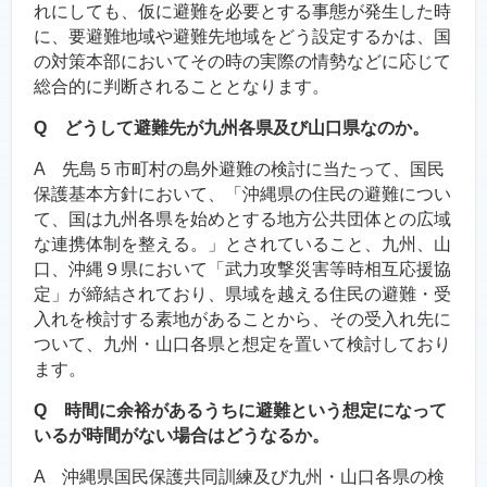
れにしても、仮に避難を必要とする事態が発生した時
に、要避難地域や避難先地域をどう設定するかは、国
の対策本部においてその時の実際の情勢などに応じて
総合的に判断されることとなります。
Q どうして避難先が九州各県及び山口県なのか。
A 先島５市町村の島外避難の検討に当たって、国民
保護基本方針において、「沖縄県の住民の避難につい
て、国は九州各県を始めとする地方公共団体との広域
な連携体制を整える。」とされていること、九州、山
口、沖縄９県において「武力攻撃災害等時相互応援協
定」が締結されており、県域を越える住民の避難・受
入れを検討する素地があることから、その受入れ先に
ついて、九州・山口各県と想定を置いて検討しており
ます。
Q 時間に余裕があるうちに避難という想定になって
いるが時間がない場合はどうなるか。
A 沖縄県国民保護共同訓練及び九州・山口各県の検