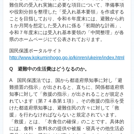
難住民の受入れ実施に必要な項目について、準備事項
や役割分担を整理した「受入れ基本要領」を作成する
ことを目指しており、令和６年度末には、避難から約
１か月間を想定した受入れに係る「初期的な計画」、
令和７年度末には受入れ基本要領の「中間整理」が各
県のホームページにて公表されております。
国民保護ポータルサイト
http://www.kokuminhogo.go.jp/kinren/ukeire/index.html
Q 避難中の生活費はどうなるのか。
A 国民保護法では、国から都道府県知事に対し「避
難措置の指示」が出されると、直ちに、関係都道府県
知事に対して「救援の指示」が出されることが規定さ
れています（第７４条第１項）。その救援の指示を受
けた都道府県知事は、避難住民の方々に対して「救
援」を行わなければならないと規定されています。
「救援」とは、「衣食住の確保」のことです。具体的
には、食料・飲料水の提供や被服・寝具その他生活必