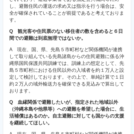
し、避難住民の運送の求め又は指示を行う場合は、安
全が確保されていることが前提であると考えておりま
す。
Q 観光客や住民票のない移住者の数を含めると６日
間での避難は到底無理ではないか。
A 現在、国、県、先島５市町村など関係機関が連携
して取り組んでいる先島諸島からの住民避難に係る沖
縄県国民保護共同訓練では、訓練上の想定として、先
島５市町村における住民以外の入域者を約１万人と設
定して検討しております。その上で、単純計算で１日
約２万人の域外輸送力を確保できる見込みで算出して
おります。
Q 血縁関係で避難したいが、指定された地域以外
（沖縄本島や他県等）への避難を希望した場合に、生
活補償はあるのか。自主避難に対しても国からの支援
を継続してほしい。