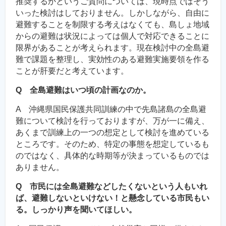
推奨するかというご質問については、現時点ではそう
いった検討はしておりません。しかしながら、自由に
避難することを制限する考えはなくても、島しょ地域
からの避難は状況によっては個人で対応できることに
限界があることが考えられます。現在検討中の全島避
難で課題を整理し、実効性のある避難実施要領を作る
ことが肝要だと考えています。
Q 全島避難はいつ頃の計画なのか。
A 沖縄県国民保護共同訓練の中で先島諸島の全島避
難について検討を行っておりますが、万が一に備え、
あくまで訓練上の一つの想定として検討を進めている
ところです。そのため、特定の事態を想定しているも
のではなく、具体的な時期等が決まっているものでは
ありません。
Q 市民には全島避難などしたくないという人もいれ
ば、避難しないといけない！と懸念している市民もい
る。しっかり声を聞いてほしい。