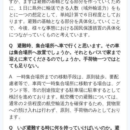
すが、まずは避難の基軸となる部分を作っていくため
に、１日に島外に輸送できる人数（域外輸送力）をも
とに一つの想定として、単純計算で６日程度としてお
ります。避難の基軸となる部分を具体化していくこと
で、今後、様々な事態における国民保護措置の具体化
につながっていくものと考えています。
Q 避難時、集合場所へ車で行くと思います。その車
は集合場所へ放置でしょうか。それともバスで家まで
迎えに来てくださるのでしょうか。手荷物一つではと
ても足りない。
A 一時集合場所までの移動手段は、原則徒歩。要配
慮者等で、車両で一時集合場所に移動する場合は、グ
ランド等、市の別途指定する駐車場に駐車するとして
検討を進めております。航空機での避難については、
通常の２倍程度の航空輸送力を確保するため、貨物室
への預け入れは行わず、原則、手荷物のみとしており
ます。
Q いざ避難する時に何を持っていけばいいのか。避