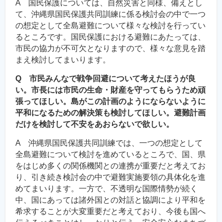
A 国民保護については、自然災害と同様、備えとし
て、沖縄県国民保護共同訓練に係る検討会の中で一つ
の想定として全島避難について様々な検討を行ってい
るところです。国民保護における避難にあたっては、
市民の協力が不可欠となりますので、様々な意見を踏
まえ検討してまいります。
Q 市民みんなで戦争回避について考えたほうが良
い。市長には市民の生命・財産を守ってもらうため頑
張ってほしい。島がこの計画のようにならないように
平和になるための解決策も検討してほしい。避難計画
だけを検討して不安をあおらないで欲しい。
A 沖縄県国民保護共同訓練では、一つの想定として
全島避難について検討を進めているところで、国、県
をはじめ多くの関係機関との連携が重要だと考えてお
り、引き続き検討会の中で避難実施要領の具体化を進
めてまいります。一方で、不透明な国際情勢が続く
中、国にあっては諸外国との対話と協調により平和を
希求することが大変重要だと考えており、今後も国へ