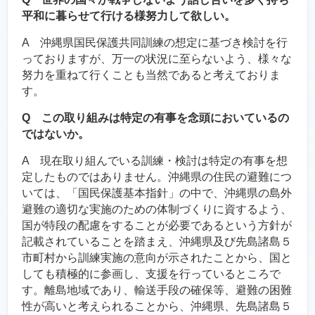
平和に暮らせて行ける様努力して欲しい。
A 沖縄県国民保護共同訓練の想定に基づき検討を行
っておりますが、万一の状況に至らないよう、様々な
努力を重ねて行くことも当然であると考えておりま
す。
Q この取り組みは特定の有事を念頭においているの
ではないか。
A 現在取り組んでいる訓練・検討は特定の有事を想
定したものではありません。沖縄県の住民の避難につ
いては、「国民保護基本指針」の中で、沖縄県の島外
避難の適切な実施のための体制づくりに資するよう、
国が特段の配慮をすることが必要であるという方針が
記載されていることを踏まえ、沖縄県及び先島諸島５
市町村から訓練実施の意向が示されたことから、国と
しても積極的に参画し、支援を行っているところで
す。離島地域であり、輸送手段の確保等、避難の困難
性が高いと考えられることから、沖縄県、先島諸島５