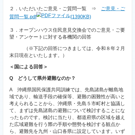
２．いただいたご意見・ご質問一覧 ⇒
ご意見・ご
質問一覧.pdf
(1390KB)
３．オープンハウス住民意見交換会でのご意見・ご要
望・アンケートに対する各機関の回答
（※下記の回答につきましては、令和８年２月
末日現在といたします。）
＜国による回答＞
Q どうして県外避難なのか？
A 沖縄県国民保護共同訓練では、先島諸島が離島地
域であり、輸送手段の確保等、避難の困難性が高いと
考えられることから、沖縄県・先島５市町村と協議し
て、まずは先島諸島の避難について検討することにな
ったものです。検討に当たり、都道府県の区域を越え
た広域避難を行う際の手順や態勢を検討する観点か
ら、避難先を九州・山口各県に設定しています。いず