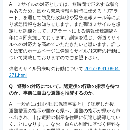
A ミサイルの対応としては、短時間で飛来する場合
もあるため、国から緊急情報を瞬時に伝える「Jアラ
ート」を通して防災行政無線や緊急速報メール等によ
り緊急情報をお知らせします。また弾道ミサイルを想
定した訓練として、Jアラートによる情報伝達訓練を
年に４回実施しております。訓練を通じ、弾道ミサイ
ルへの対応力を高めていただきたいと思います。詳し
くは市のホームページに弾道ミサイル飛来時の行動に
ついて掲載しておりますのでご参照下さい。
弾道ミサイル飛来時の行動について
2017-0531-0904-
271.html
Q 避難の対応について。認定後の行政の指示を待つ
のか、事前に自由な避難を推奨するのか。
A 一般的には国が国民保護事案として認定した後、
避難措置の指示が国から県へ、避難の指示が県から市
へ出され、市は避難の指示を住民に伝達し誘導してい
くことになります。なお、自らの判断に基づく避難を