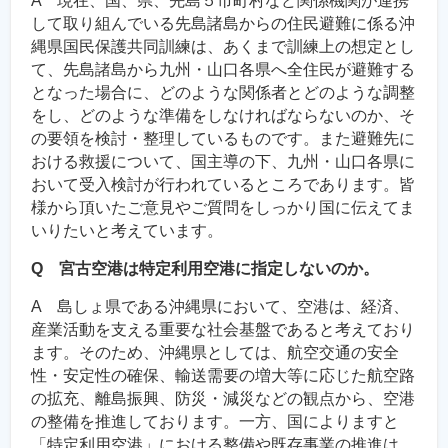
A 現在、国、県、先島５市町村など関係機関が連携
して取り組んでいる先島諸島からの住民避難に係る沖
縄県国民保護共同訓練は、あくまで訓練上の想定とし
て、先島諸島から九州・山口各県へ全住民が避難する
となった場合に、どのような関係者とどのような調整
をし、どのような準備をしなければならないのか、そ
の要領を検討・整理しているものです。また避難先に
おける救援について、国主導の下、九州・山口各県に
おいて受入検討が行われているところであります。皆
様から頂いたご意見やご質問をしっかり国に伝えてま
いりたいと考えています。
Q 宮古空港は特定利用空港に指定しないのか。
A 島しょ県である沖縄県において、空港は、経済、
産業活動を支える重要な社会基盤であると考えており
ます。そのため、沖縄県としては、航空交通の安全
性・安定性の確保、輸送需要の増大等に応じた航空路
の拡充、離島振興、防災・減災などの観点から、空港
の整備を推進しております。一方、国によりますと
「特定利用空港」における整備や既存事業の推進は、