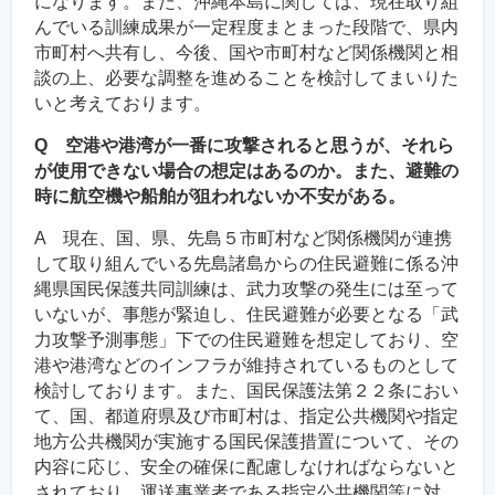
になります。また、沖縄本島に関しては、現在取り組
んでいる訓練成果が一定程度まとまった段階で、県内
市町村へ共有し、今後、国や市町村など関係機関と相
談の上、必要な調整を進めることを検討してまいりた
いと考えております。
Q 空港や港湾が一番に攻撃されると思うが、それら
が使用できない場合の想定はあるのか。また、避難の
時に航空機や船舶が狙われないか不安がある。
A 現在、国、県、先島５市町村など関係機関が連携
して取り組んでいる先島諸島からの住民避難に係る沖
縄県国民保護共同訓練は、武力攻撃の発生には至って
いないが、事態が緊迫し、住民避難が必要となる「武
力攻撃予測事態」下での住民避難を想定しており、空
港や港湾などのインフラが維持されているものとして
検討しております。また、国民保護法第２２条におい
て、国、都道府県及び市町村は、指定公共機関や指定
地方公共機関が実施する国民保護措置について、その
内容に応じ、安全の確保に配慮しなければならないと
されており、運送事業者である指定公共機関等に対