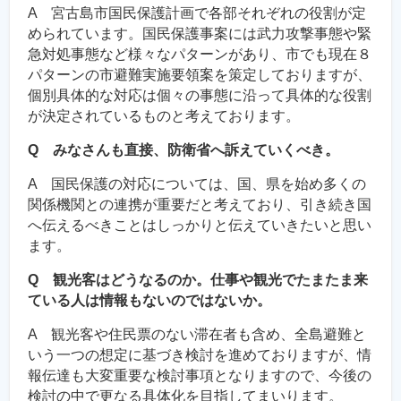
A 宮古島市国民保護計画で各部それぞれの役割が定
められています。国民保護事案には武力攻撃事態や緊
急対処事態など様々なパターンがあり、市でも現在８
パターンの市避難実施要領案を策定しておりますが、
個別具体的な対応は個々の事態に沿って具体的な役割
が決定されているものと考えております。
Q みなさんも直接、防衛省へ訴えていくべき。
A 国民保護の対応については、国、県を始め多くの
関係機関との連携が重要だと考えており、引き続き国
へ伝えるべきことはしっかりと伝えていきたいと思い
ます。
Q 観光客はどうなるのか。仕事や観光でたまたま来
ている人は情報もないのではないか。
A 観光客や住民票のない滞在者も含め、全島避難と
いう一つの想定に基づき検討を進めておりますが、情
報伝達も大変重要な検討事項となりますので、今後の
検討の中で更なる具体化を目指してまいります。