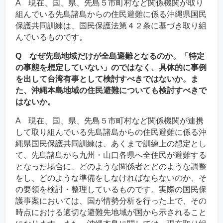
A 現在、国、県、先島５市町村など関係機関が取り
組んでいる先島諸島からの住民避難に係る沖縄県国民
保護共同訓練は、国民保護法第４２条に基づき取り組
んでいるものです。
Q なぜ先島地域だけが全島避難となるのか。「特定
の事態を想定していない」のではなく、具体的に事例
を出して台湾有事として検討すべきではないか。ま
た、沖縄本島地域の住民避難についても検討すべきで
はないか。
A 現在、国、県、先島５市町村など関係機関が連携
して取り組んでいる先島諸島からの住民避難に係る沖
縄県国民保護共同訓練は、あくまで訓練上の想定とし
て、先島諸島から九州・山口各県へ全住民が避難する
となった場合に、どのような関係者とどのような調整
をし、どのような準備をしなければならないのか、そ
の要領を検討・整理しているものです。実際の国民保
護事案においては、国が情勢分析を行った上で、その
時点における適切な避難先地域が国から示されること