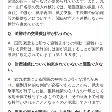
需品の給与・貸与などが定められています。また、九
州・山口各県の受入れ検討では、避難直後の救援（衣
食住）のほか、就学再開、就労支援、中長期の宿泊施
設の提供などについても、関係省庁とも連携しながら
検討を進めています。
Q 避難時の交通費は誰が払うのか。
A 国民保護法に基づく避難先までの移動（避難）に
関する費用は、最終的には国が負担することが国民保
護法に規定されています（第１６８条）。
Q 財産補償について約束されていないと避難できな
い。
A 武力攻撃による国民の被害には様々な場合があ
り、個別具体的な判断が必要であることから、武力攻
撃事態が終了した後、復興施策の在り方の一環として
政府全体で検討すべきものであり、その状況下で可能
な検討がされることとなるものと認識しております。
Q 世界の国々が戦争しないよう話し合いを多く持ち